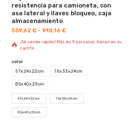
resistencia para camioneta, con
asa lateral y llaves bloqueo, caja
almacenamiento
559,62
€
-
910,16
€
12 productos vendidos en las últimas 20 horas
¡Se vende rápido! Más de 9 personas tienen en su
carrito
color
57x24x22cm
76x33x24cm
85x40x23cm
57x24x22cm
76x33x24cm
85x40x23cm