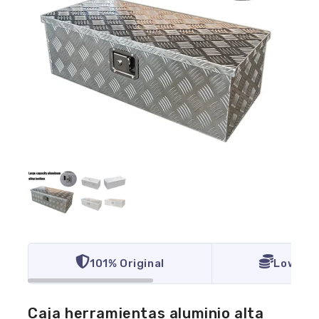
101% Original
Lowest 
Caja herramientas aluminio alta