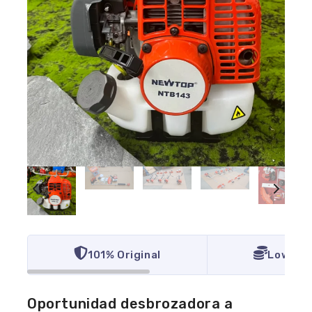
101% Original
Lowest 
Oportunidad desbrozadora a