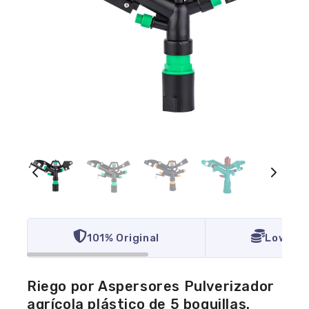
101% Original
Lowest 
Riego por Aspersores Pulverizador
agrícola plástico de 5 boquillas.