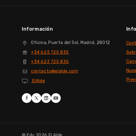
Información
Inf
Oficina, Puerta del Sol, Madrid, 28012
Con
+34 623 725 835
Sobr
Carr
+34 623 725 835
Nues
contacto@elalde.com
Pre
ElAlde
© Edu 2026 El Alde