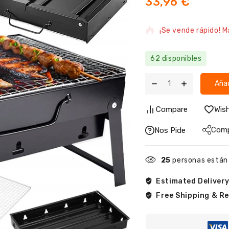
33,96
€
17 productos vendid
¡Se vende rápido! M
62 disponibles
Añad
Compare
Wish
Comp
Nos Pide
25
personas están
Estimated Delivery
Free Shipping & Re