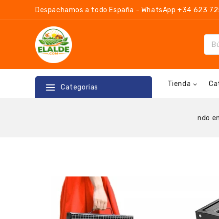
Despachamos a todo España - WhatsApp +34 623 725 
Tienda
Ca
Categorias
ndo e