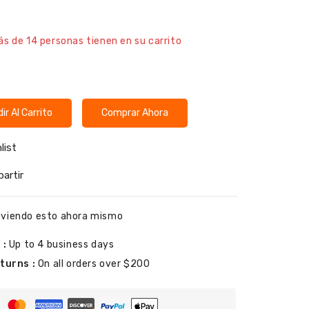
os en las últimas 7 horas
ás de 14 personas tienen en su carrito
ir Al Carrito
Comprar Ahora
list
artir
 viendo esto ahora mismo
 :
Up to 4 business days
turns :
On all orders over $200