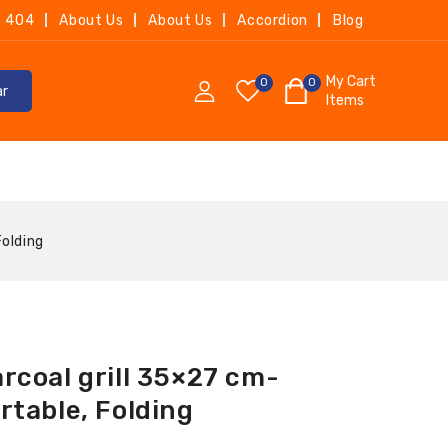
404
About Us
About Us
Accordion
Blog
My Cart
0
0
ar
Items
olding
rcoal grill 35×27 cm-
rtable, Folding