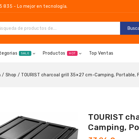
835 - Lo mejor en tecnología.
Busc
tegorias
Productos
Top Ventas
SALE
HOT
n
/
Shop
/
TOURIST charcoal grill 35×27 cm-Camping, Portable, F
TOURIST cha
Camping, Po