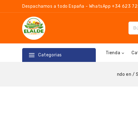
Despachamos a todo España - WhatsApp +34 623 725 
Tienda
Ca
Categorias
ndo en
/