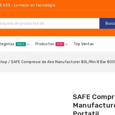
835 - Lo mejor en tecnología.
Busc
tegorias
Productos
Top Ventas
SALE
HOT
Shop
/
SAFE Compresor de Aire Manufacturer 80L/Min 8 Bar 800
SAFE Compre
Manufactur
Portatil