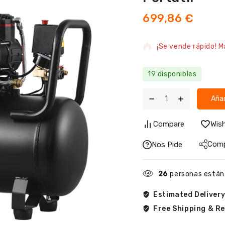
699,86
€
18 productos vendid
¡Se vende rápido! M
19 disponibles
Añad
Compare
Wish
Comp
Nos Pide
26
personas están
Estimated Delivery
Free Shipping & Re