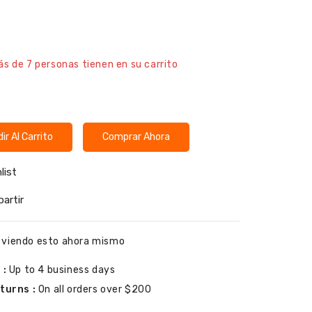
os en las últimas 19 horas
ás de 7 personas tienen en su carrito
ir Al Carrito
Comprar Ahora
list
artir
 viendo esto ahora mismo
 :
Up to 4 business days
turns :
On all orders over $200