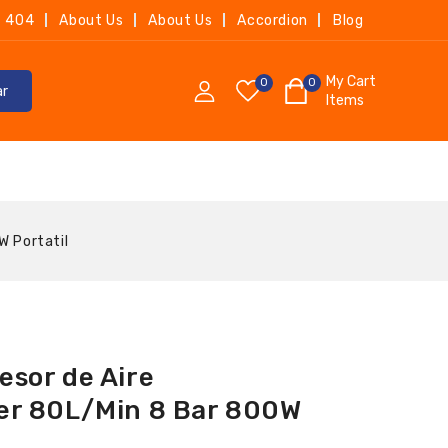
404
About Us
About Us
Accordion
Blog
My Cart
0
0
ar
Items
W Portatil
sor de Aire
er 80L/Min 8 Bar 800W