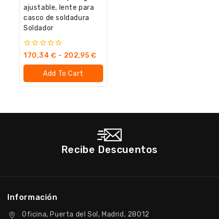
ajustable, lente para
casco de soldadura
Soldador
0
170,34
€
-
202,95
€
fuera
de
Add To Cart
5
Recibe Descuentos
Información
Oficina, Puerta del Sol, Madrid, 28012