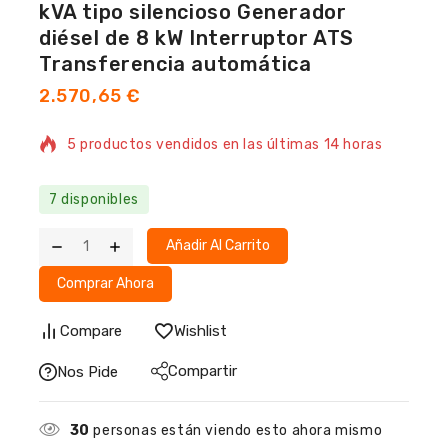
kVA tipo silencioso Generador
diésel de 8 kW Interruptor ATS
Transferencia automática
2.570,65
€
5 productos vendidos en las últimas 14 horas
¡Se vende rápido! Más de 20 personas tienen en
7 disponibles
su carrito
Añadir Al Carrito
Comprar Ahora
Compare
Wishlist
Compartir
Nos Pide
30
personas están viendo esto ahora mismo