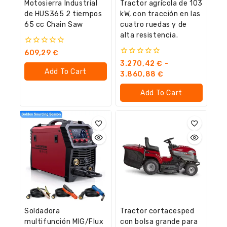
Motosierra Industrial
Tractor agrícola de 103
de HUS365 2 tiempos
kW, con tracción en las
65 cc Chain Saw
cuatro ruedas y de
alta resistencia.
0
609,29
€
fuera
0
3.270,42
€
-
de
fuera
Add To Cart
5
3.860,88
€
de
5
Add To Cart
Soldadora
Tractor cortacesped
multifunción MIG/Flux
con bolsa grande para