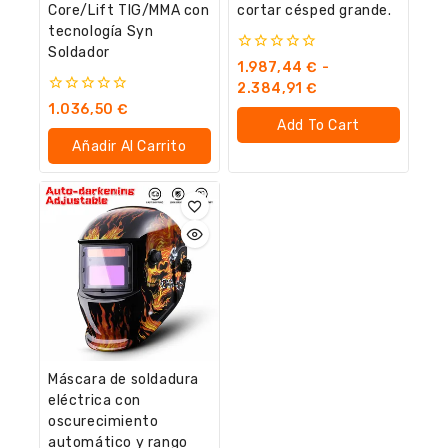
Core/Lift TIG/MMA con
cortar césped grande.
tecnología Syn
Soldador
0
1.987,44
€
-
fuera
2.384,91
€
de
0
1.036,50
€
5
fuera
Add To Cart
de
Añadir Al Carrito
5
Máscara de soldadura
eléctrica con
oscurecimiento
automático y rango